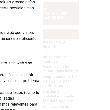
cookies y tecnologías
ecerte servicios más
La industrialización,
descarbonización y el Plan BIM
España, a debate en REBUILD
ios web que visitas.
MÁS LEÍDOS
 manera más eficiente,
La cocina resiste, el
mercado duda
MHK Ibérica potencia el
crecimiento de
stro sitio web y no
sus asociados con la
marca musterhaus küchen
teractúan con nuestro
MHK Group crece un 5,1 %
ta y cualquier problema
en 2025 hasta los 9.664
millones de euros
Diseño, orden y
nes que haces (como tu
sostenibilidad marcan la
alizadas.
evolución del fregadero
an más relevantes para
¿Por qué la cocina ha