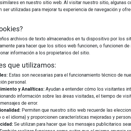
imilares en nuestro sitio web. Al visitar nuestro sitio, algunas 
ser utilizadas para mejorar tu experiencia de navegación y ofr
ookies?
os archivos de texto almacenados en tu dispositivo por los sit
iamente para hacer que los sitios web funcionen, o funcionen de
nar información a los propietarios del sitio.
02/07/2026
es que utilizamos:
do se convierte en uno de los hábitos más importantes para
les:
Estas son necesarias para el funcionamiento técnico de nue
nes de agua filtrada para el hogar cobran cada vez más
ión personal.
 gran sabor y pureza directamente desde el grifo, al tiempo ...
miento y Analíticas:
Ayudan a entender cómo los visitantes in
ionando información sobre las áreas visitadas, el tiempo de visi
mensajes de error.
EGUIR LEYENDO
onalidad:
Permiten que nuestro sitio web recuerde las eleccio
 o el idioma) y proporcionen características mejoradas y person
cidad:
Se utilizan para hacer que los mensajes publicitarios se
ater