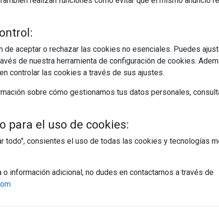
s. También realizan funciones como evitar que el mismo anuncio 
ontrol:
 de aceptar o rechazar las cookies no esenciales. Puedes ajust
avés de nuestra herramienta de configuración de cookies. Ademá
n controlar las cookies a través de sus ajustes.
rmación sobre cómo gestionamos tus datos personales, consult
 para el uso de cookies:
tar todo", consientes el uso de todas las cookies y tecnologías
a o información adicional, no dudes en contactarnos a través de
com
egístrate y accede a contenidos exclusiv
Correo electrónico