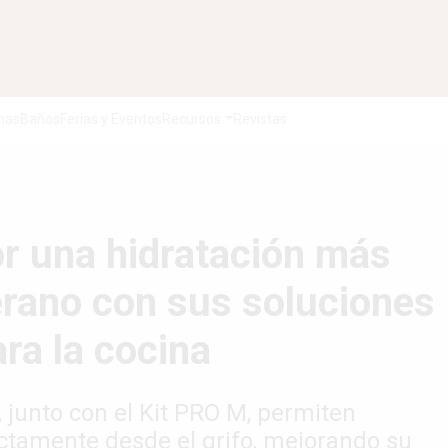
nas
Baños
Ferias y Eventos
Recursos
Revistas
r una hidratación más
verano con sus soluciones
ara la cocina
, junto con el Kit PRO M, permiten
rectamente desde el grifo, mejorando su