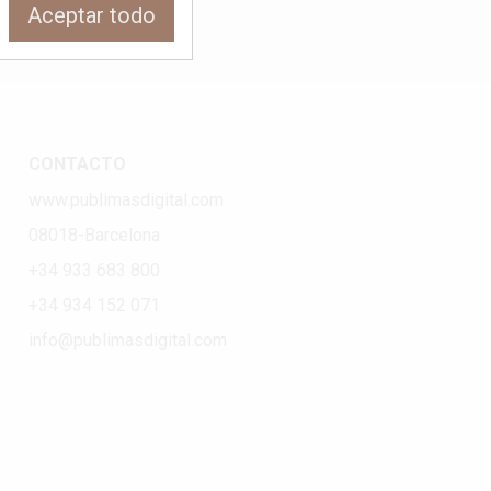
Aceptar todo
CONTACTO
www.publimasdigital.com
08018-Barcelona
+34 933 683 800
+34 934 152 071
info@publimasdigital.com