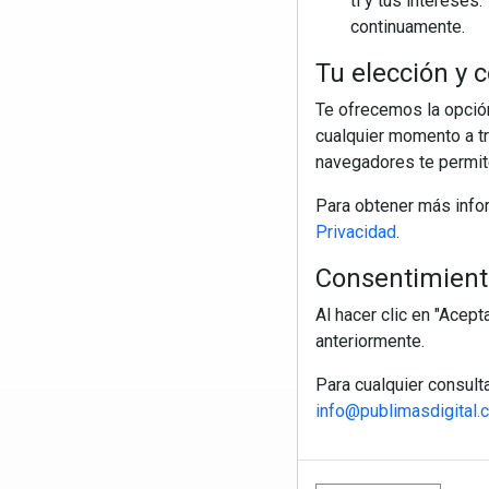
ti y tus interese
continuamente.
Tu elección y c
Te ofrecemos la opción
cualquier momento a tr
navegadores te permite
Para obtener más info
Privacidad
.
Consentimiento
Al hacer clic en "Acep
anteriormente.
Para cualquier consult
info@publimasdigital.
R