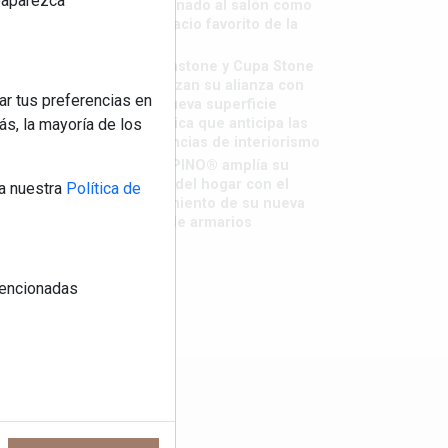
reaparezca
destronado al salón como
el espacio favorito de la
casa?
Sapienstone y Cupa Stone
refuerzan su alianza con
ar tus preferencias en
una nueva superficie
cerámica que anticipa las
s, la mayoría de los
tendencias de interiorismo
LivingPINO® amplía su
visión del hogar con el
a nuestra
Política de
lanzamiento de su nueva
línea de armarios
 mencionadas
os