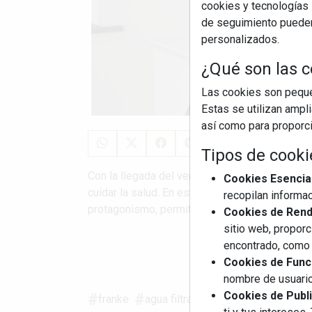
cookies y tecnologías s
de seguimiento pueden 
personalizados.
¿Qué son las c
Las cookies son pequeñ
Estas se utilizan ampl
así como para proporcio
Tipos de cooki
Con la llegada del verano, mantenerse hidrata
Cookies Esencia
cuidar la salud. En este contexto, las solucio
recopilan informac
protagonismo, permitiendo disfrutar de agua de
Cookies de Rendi
sitio web, proporc
encontrado, como 
S
Cookies de Funci
nombre de usuario
Cookies de Publi
franke
agua filtrada
cocinas
clear w