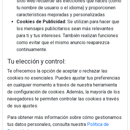
sitio web recuerde las elecciones que haces (como
tu nombre de usuario o el idioma) y proporcionen
características mejoradas y personalizadas.
Cookies de Publicidad:
Se utilizan para hacer que
los mensajes publicitarios sean más relevantes
La industrialización, descarbonización y el Plan
BIM España, a debate en REBUILD
para ti y tus intereses. También realizan funciones
como evitar que el mismo anuncio reaparezca
continuamente.
MÁS LEÍDOS
Tu elección y control:
La cocina resiste, el mercado duda
Te ofrecemos la opción de aceptar o rechazar las
cookies no esenciales. Puedes ajustar tus preferencias
en cualquier momento a través de nuestra herramienta
MHK Ibérica potencia el crecimiento
de configuración de cookies. Además, la mayoría de los
de sus asociados con la
navegadores te permiten controlar las cookies a través
marca musterhaus küchen
de sus ajustes.
MHK Group crece un 5,1 % en 2025
Para obtener más información sobre cómo gestionamos
hasta los 9.664 millones de euros
tus datos personales, consulta nuestra
Política de