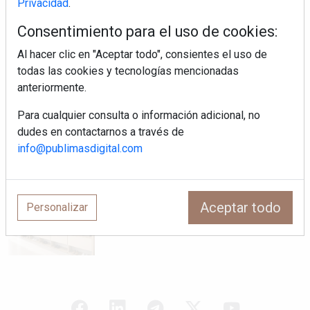
Privacidad
.
Diseño, orden y sostenibilidad marcan
Consentimiento para el uso de cookies:
la evolución del fregadero
Al hacer clic en "Aceptar todo", consientes el uso de
todas las cookies y tecnologías mencionadas
¿Por qué la cocina ha destronado al
anteriormente.
salón como el espacio favorito de la
casa?
Para cualquier consulta o información adicional, no
dudes en contactarnos a través de
Sapienstone y Cupa Stone refuerzan
info@publimasdigital.com
su alianza con una nueva superficie
cerámica que anticipa las tendencias
de interiorismo
Aceptar todo
LivingPINO® amplía su visión del
Personalizar
hogar con el lanzamiento de su nueva
línea de armarios