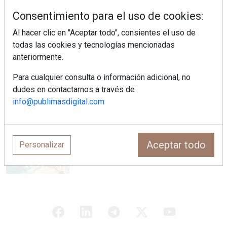
¿Por qué la cocina ha destronado al
salón como el espacio favorito de la
Consentimiento para el uso de cookies:
casa?
Al hacer clic en "Aceptar todo", consientes el uso de
todas las cookies y tecnologías mencionadas
Sapienstone y Cupa Stone refuerzan
anteriormente.
su alianza con una nueva superficie
cerámica que anticipa las tendencias
de interiorismo
Para cualquier consulta o información adicional, no
dudes en contactarnos a través de
LivingPINO® amplía su visión del
info@publimasdigital.com
hogar con el lanzamiento de su nueva
línea de armarios
Crecimiento a distintas velocidades: el
Aceptar todo
Personalizar
futuro económico de Andalucía,
Canarias, Ceuta y Melilla