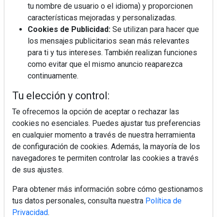
tu nombre de usuario o el idioma) y proporcionen
características mejoradas y personalizadas.
Cookies de Publicidad:
Se utilizan para hacer que
La industrialización, descarbonización y el Plan
los mensajes publicitarios sean más relevantes
BIM España, a debate en REBUILD
para ti y tus intereses. También realizan funciones
como evitar que el mismo anuncio reaparezca
MÁS LEÍDOS
continuamente.
La cocina resiste, el mercado duda
Tu elección y control:
Te ofrecemos la opción de aceptar o rechazar las
cookies no esenciales. Puedes ajustar tus preferencias
en cualquier momento a través de nuestra herramienta
MHK Ibérica potencia el crecimiento
de sus asociados con la
de configuración de cookies. Además, la mayoría de los
marca musterhaus küchen
navegadores te permiten controlar las cookies a través
de sus ajustes.
Diseño, orden y sostenibilidad marcan
la evolución del fregadero
Para obtener más información sobre cómo gestionamos
tus datos personales, consulta nuestra
Política de
Privacidad
.