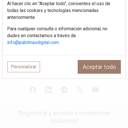
salón como el espacio favorito de la
Al hacer clic en "Aceptar todo", consientes el uso de
casa?
todas las cookies y tecnologías mencionadas
anteriormente.
Sapienstone y Cupa Stone refuerzan
su alianza con una nueva superficie
Para cualquier consulta o información adicional, no
cerámica que anticipa las tendencias
dudes en contactarnos a través de
de interiorismo
info@publimasdigital.com
LivingPINO® amplía su visión del
hogar con el lanzamiento de su nueva
línea de armarios
Aceptar todo
Personalizar
Regístrate y accede a contenidos
exclusivos