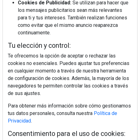
Cookies de Publicidad:
Se utilizan para hacer que
los mensajes publicitarios sean más relevantes
MÁS LEÍDOS
para ti y tus intereses. También realizan funciones
como evitar que el mismo anuncio reaparezca
La cocina resiste, el mercado duda
continuamente.
Tu elección y control:
MHK Ibérica potencia el crecimiento
Te ofrecemos la opción de aceptar o rechazar las
de sus asociados con la
cookies no esenciales. Puedes ajustar tus preferencias
marca musterhaus küchen
en cualquier momento a través de nuestra herramienta
de configuración de cookies. Además, la mayoría de los
MHK Group crece un 5,1 % en 2025
navegadores te permiten controlar las cookies a través
hasta los 9.664 millones de euros
de sus ajustes.
Para obtener más información sobre cómo gestionamos
Diseño, orden y sostenibilidad marcan
tus datos personales, consulta nuestra
Política de
la evolución del fregadero
Privacidad
.
Consentimiento para el uso de cookies:
¿Por qué la cocina ha destronado al