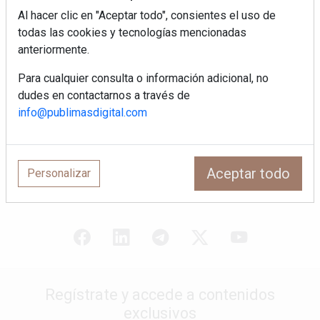
¿Por qué la cocina ha destronado al
Al hacer clic en "Aceptar todo", consientes el uso de
salón como el espacio favorito de la
todas las cookies y tecnologías mencionadas
casa?
anteriormente.
Sapienstone y Cupa Stone refuerzan
Para cualquier consulta o información adicional, no
su alianza con una nueva superficie
dudes en contactarnos a través de
cerámica que anticipa las tendencias
de interiorismo
info@publimasdigital.com
LivingPINO® amplía su visión del
hogar con el lanzamiento de su nueva
línea de armarios
Aceptar todo
Personalizar
Regístrate y accede a contenidos
exclusivos