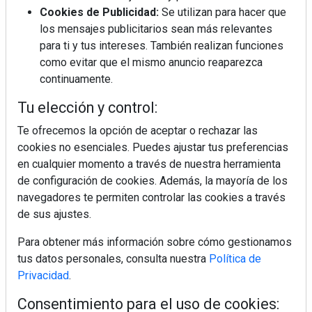
BIM España, a debate en REBUILD
Cookies de Publicidad:
Se utilizan para hacer que
los mensajes publicitarios sean más relevantes
para ti y tus intereses. También realizan funciones
MÁS LEÍDOS
como evitar que el mismo anuncio reaparezca
La cocina resiste, el mercado duda
continuamente.
Tu elección y control:
Te ofrecemos la opción de aceptar o rechazar las
MHK Ibérica potencia el crecimiento
cookies no esenciales. Puedes ajustar tus preferencias
de sus asociados con la
marca musterhaus küchen
en cualquier momento a través de nuestra herramienta
de configuración de cookies. Además, la mayoría de los
MHK Group crece un 5,1 % en 2025
navegadores te permiten controlar las cookies a través
hasta los 9.664 millones de euros
de sus ajustes.
Para obtener más información sobre cómo gestionamos
Diseño, orden y sostenibilidad marcan
tus datos personales, consulta nuestra
Política de
la evolución del fregadero
Privacidad
.
Consentimiento para el uso de cookies: