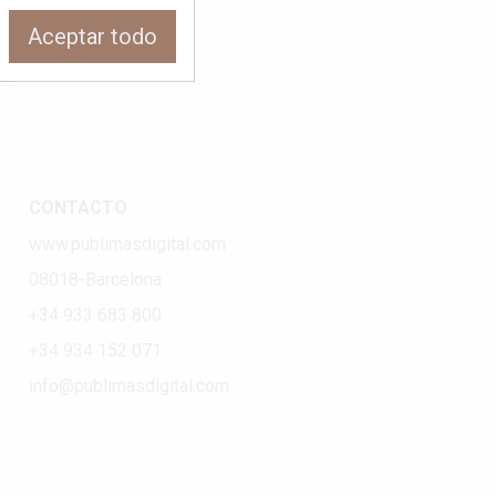
Aceptar todo
CONTACTO
www.publimasdigital.com
08018-Barcelona
+34 933 683 800
+34 934 152 071
info@publimasdigital.com