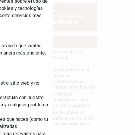
rentes sobre el uso de
cookies y tecnologías
La industrialización,
ecerte servicios más
descarbonización y el Plan BIM
España, a debate en REBUILD
MÁS LEÍDOS
ios web que visitas.
La cocina resiste, el
 manera más eficiente,
mercado duda
MHK Ibérica potencia el
crecimiento de
sus asociados con la
stro sitio web y no
marca musterhaus küchen
Diseño, orden y
teractúan con nuestro
sostenibilidad marcan la
ta y cualquier problema
evolución del fregadero
¿Por qué la cocina ha
destronado al salón como
nes que haces (como tu
el espacio favorito de la
alizadas.
casa?
an más relevantes para