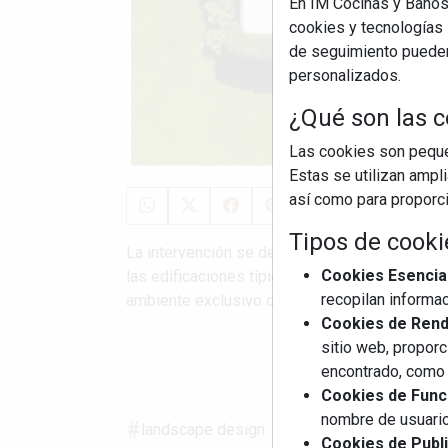
En IM Cocinas y Baños
cookies y tecnologías s
de seguimiento pueden 
personalizados.
¿Qué son las c
Las cookies son pequeñ
Estas se utilizan ampl
así como para proporcio
Tipos de cooki
La intervención se desarrolla en el jardín de u
Cookies Esencia
las edificaciones típicas del lugar. La petició
recopilan informac
ambiente exclusivo que disfrutara plenamente d
Cookies de Rendi
sitio web, proporc
S
encontrado, como 
Cookies de Funci
nombre de usuario
landscape design
myrtha pools
arquit
Cookies de Publi