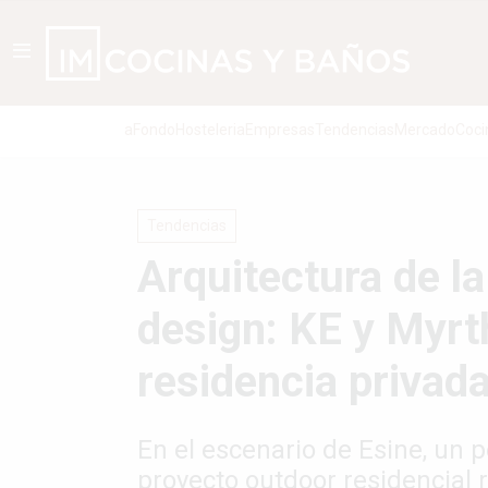
aFondo
Hosteleria
Empresas
Tendencias
Mercado
Coci
Tendencias
Arquitectura de l
design: KE y Myrt
residencia privad
En el escenario de Esine, un 
proyecto outdoor residencial r