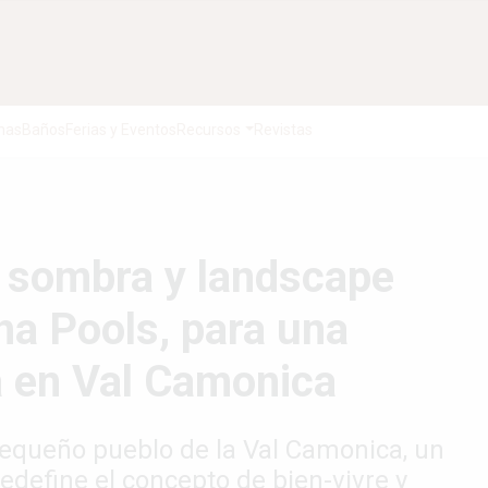
nas
Baños
Ferias y Eventos
Recursos
Revistas
a sombra y landscape
ha Pools, para una
a en Val Camonica
pequeño pueblo de la Val Camonica, un
edefine el concepto de bien-vivre y