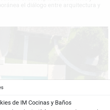
oránea el diálogo entre arquitectura y
es
okies de IM Cocinas y Baños