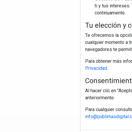
ti y tus interese
continuamente.
Tu elección y c
Te ofrecemos la opción
cualquier momento a tr
navegadores te permite
Para obtener más info
Privacidad
.
Consentimiento
Al hacer clic en "Acep
anteriormente.
Para cualquier consult
info@publimasdigital.
R