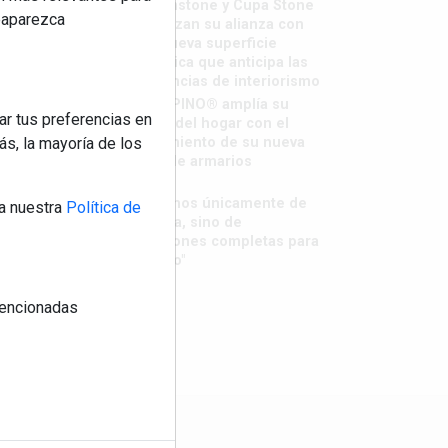
Sapienstone y Cupa Stone
reaparezca
refuerzan su alianza con
una nueva superficie
cerámica que anticipa las
tendencias de interiorismo
LivingPINO® amplía su
ar tus preferencias en
visión del hogar con el
s, la mayoría de los
lanzamiento de su nueva
línea de armarios
"Ya no
hablamos únicamente de
a nuestra
Política de
grifería, sino de
soluciones completas para
el baño"
 mencionadas
os