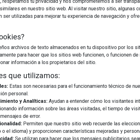
, respetamos tu privacidad y nos comprometemos a ser transpa
imilares en nuestro sitio web. Al visitar nuestro sitio, algunas 
ser utilizadas para mejorar tu experiencia de navegación y ofr
ookies?
os archivos de texto almacenados en tu dispositivo por los sit
iamente para hacer que los sitios web funcionen, o funcionen de
07/07/2026
nar información a los propietarios del sitio.
es que utilizamos:
na villa privada, una sólida construcción de piedra que recuerda
les:
Estas son necesarias para el funcionamiento técnico de nue
n era crear un espacio outdoor para vivir a 360 grados, un
ión personal.
e la sombra regeneradora de las pérgolas y, al ...
miento y Analíticas:
Ayudan a entender cómo los visitantes in
ionando información sobre las áreas visitadas, el tiempo de visi
EGUIR LEYENDO
mensajes de error.
onalidad:
Permiten que nuestro sitio web recuerde las eleccio
 o el idioma) y proporcionen características mejoradas y person
ectura de la sombra
naturaleza
cidad:
Se utilizan para hacer que los mensajes publicitarios se