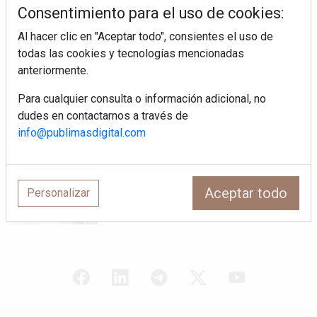
Consentimiento para el uso de cookies:
Al hacer clic en "Aceptar todo", consientes el uso de
¿Por qué la cocina ha destronado al
todas las cookies y tecnologías mencionadas
salón como el espacio favorito de la
anteriormente.
casa?
Para cualquier consulta o información adicional, no
Sapienstone y Cupa Stone refuerzan
dudes en contactarnos a través de
su alianza con una nueva superficie
info@publimasdigital.com
cerámica que anticipa las tendencias
de interiorismo
LivingPINO® amplía su visión del
hogar con el lanzamiento de su nueva
Aceptar todo
Personalizar
línea de armarios