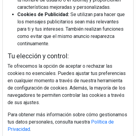
características mejoradas y personalizadas.
Cookies de Publicidad:
Se utilizan para hacer que
La industrialización, descarbonización y el Plan
BIM España, a debate en REBUILD
los mensajes publicitarios sean más relevantes
para ti y tus intereses. También realizan funciones
como evitar que el mismo anuncio reaparezca
MÁS LEÍDOS
continuamente.
La cocina resiste, el mercado duda
Tu elección y control:
Te ofrecemos la opción de aceptar o rechazar las
cookies no esenciales. Puedes ajustar tus preferencias
MHK Ibérica potencia el crecimiento
en cualquier momento a través de nuestra herramienta
de sus asociados con la
de configuración de cookies. Además, la mayoría de los
marca musterhaus küchen
navegadores te permiten controlar las cookies a través
de sus ajustes.
MHK Group crece un 5,1 % en 2025
hasta los 9.664 millones de euros
Para obtener más información sobre cómo gestionamos
tus datos personales, consulta nuestra
Política de
Privacidad
.
Diseño, orden y sostenibilidad marcan
la evolución del fregadero