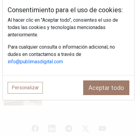
¿Por qué la cocina ha destronado al
salón como el espacio favorito de la
Consentimiento para el uso de cookies:
casa?
Al hacer clic en "Aceptar todo", consientes el uso de
todas las cookies y tecnologías mencionadas
Sapienstone y Cupa Stone refuerzan
anteriormente.
su alianza con una nueva superficie
cerámica que anticipa las tendencias
Para cualquier consulta o información adicional, no
de interiorismo
dudes en contactarnos a través de
LivingPINO® amplía su visión del
info@publimasdigital.com
hogar con el lanzamiento de su nueva
línea de armarios
"Ya no hablamos únicamente de
Aceptar todo
Personalizar
grifería, sino de soluciones completas
para el baño"