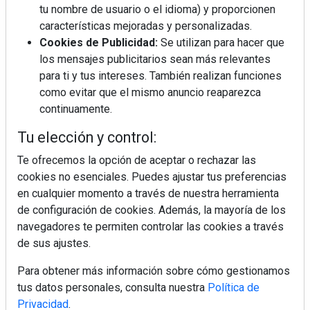
tu nombre de usuario o el idioma) y proporcionen
características mejoradas y personalizadas.
Cookies de Publicidad:
Se utilizan para hacer que
La industrialización, descarbonización y el Plan
los mensajes publicitarios sean más relevantes
BIM España, a debate en REBUILD
para ti y tus intereses. También realizan funciones
como evitar que el mismo anuncio reaparezca
MÁS LEÍDOS
continuamente.
La cocina resiste, el mercado duda
Tu elección y control:
Te ofrecemos la opción de aceptar o rechazar las
cookies no esenciales. Puedes ajustar tus preferencias
en cualquier momento a través de nuestra herramienta
MHK Ibérica potencia el crecimiento
de sus asociados con la
de configuración de cookies. Además, la mayoría de los
marca musterhaus küchen
navegadores te permiten controlar las cookies a través
de sus ajustes.
Diseño, orden y sostenibilidad marcan
la evolución del fregadero
Para obtener más información sobre cómo gestionamos
tus datos personales, consulta nuestra
Política de
Privacidad
.