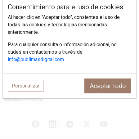
la evolución del fregadero
Consentimiento para el uso de cookies:
Al hacer clic en "Aceptar todo", consientes el uso de
¿Por qué la cocina ha destronado al
todas las cookies y tecnologías mencionadas
salón como el espacio favorito de la
anteriormente.
casa?
Para cualquier consulta o información adicional, no
LivingPINO® amplía su visión del
dudes en contactarnos a través de
hogar con el lanzamiento de su nueva
info@publimasdigital.com
línea de armarios
Sapienstone y Cupa Stone refuerzan
su alianza con una nueva superficie
Aceptar todo
Personalizar
cerámica que anticipa las tendencias
de interiorismo