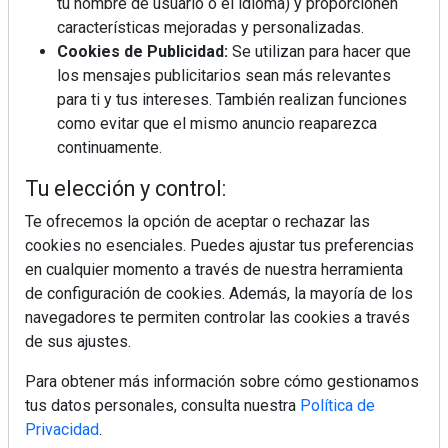
tu nombre de usuario o el idioma) y proporcionen
características mejoradas y personalizadas.
Cookies de Publicidad:
Se utilizan para hacer que
La industrialización, descarbonización y el Plan
BIM España, a debate en REBUILD
los mensajes publicitarios sean más relevantes
para ti y tus intereses. También realizan funciones
como evitar que el mismo anuncio reaparezca
MÁS LEÍDOS
continuamente.
La cocina resiste, el mercado duda
Tu elección y control:
Te ofrecemos la opción de aceptar o rechazar las
cookies no esenciales. Puedes ajustar tus preferencias
MHK Ibérica potencia el crecimiento
en cualquier momento a través de nuestra herramienta
de sus asociados con la
de configuración de cookies. Además, la mayoría de los
marca musterhaus küchen
navegadores te permiten controlar las cookies a través
de sus ajustes.
MHK Group crece un 5,1 % en 2025
hasta los 9.664 millones de euros
Para obtener más información sobre cómo gestionamos
tus datos personales, consulta nuestra
Política de
Privacidad
.
Diseño, orden y sostenibilidad marcan