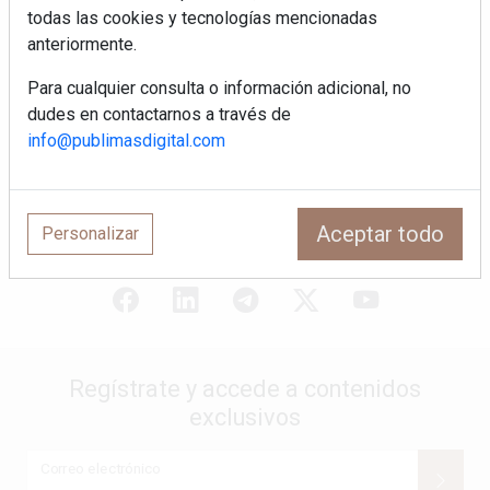
todas las cookies y tecnologías mencionadas
Sapienstone y Cupa Stone refuerzan
anteriormente.
su alianza con una nueva superficie
cerámica que anticipa las tendencias
Para cualquier consulta o información adicional, no
de interiorismo
dudes en contactarnos a través de
LivingPINO® amplía su visión del
info@publimasdigital.com
hogar con el lanzamiento de su nueva
línea de armarios
Aceptar todo
Personalizar
Regístrate y accede a contenidos
exclusivos
Correo electrónico