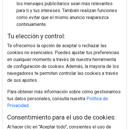
MÁS LEÍDOS
los mensajes publicitarios sean más relevantes
para ti y tus intereses. También realizan funciones
La cocina resiste, el mercado duda
como evitar que el mismo anuncio reaparezca
continuamente.
Tu elección y control:
MHK Ibérica potencia el crecimiento
de sus asociados con la
Te ofrecemos la opción de aceptar o rechazar las
marca musterhaus küchen
cookies no esenciales. Puedes ajustar tus preferencias
en cualquier momento a través de nuestra herramienta
MHK Group crece un 5,1 % en 2025
de configuración de cookies. Además, la mayoría de los
hasta los 9.664 millones de euros
navegadores te permiten controlar las cookies a través
de sus ajustes.
Diseño, orden y sostenibilidad marcan
Para obtener más información sobre cómo gestionamos
la evolución del fregadero
tus datos personales, consulta nuestra
Política de
Privacidad
.
¿Por qué la cocina ha destronado al
Consentimiento para el uso de cookies:
salón como el espacio favorito de la
casa?
Al hacer clic en "Aceptar todo", consientes el uso de