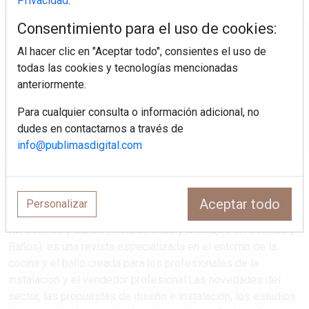
Privacidad
.
Consentimiento para el uso de cookies:
Regístrate y accede a contenidos
Al hacer clic en "Aceptar todo", consientes el uso de
exclusivos
todas las cookies y tecnologías mencionadas
anteriormente.
Correo electrónico
Para cualquier consulta o información adicional, no
dudes en contactarnos a través de
info@publimasdigital.com
Aceptar todo
Personalizar
IM Cocinas y Baños (Instalaciones y Montajes en Cocinas y
Baños): es una revista especializada en el entorno de la
cocina y el baño creada para los profesionales de la
instalación y el vendedor profesional.Las novedades del
sector, las propuestas de diseño e instalación, los estudios