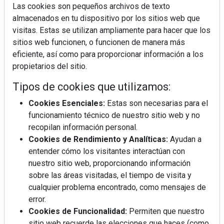
Las cookies son pequeños archivos de texto
almacenados en tu dispositivo por los sitios web que
visitas. Estas se utilizan ampliamente para hacer que los
sitios web funcionen, o funcionen de manera más
La industrialización, descarbonización y el Plan
eficiente, así como para proporcionar información a los
BIM España, a debate en REBUILD
propietarios del sitio.
Tipos de cookies que utilizamos:
MÁS LEÍDOS
Cookies Esenciales:
Estas son necesarias para el
La cocina resiste, el mercado duda
funcionamiento técnico de nuestro sitio web y no
recopilan información personal.
Cookies de Rendimiento y Analíticas:
Ayudan a
MHK Ibérica potencia el crecimiento
entender cómo los visitantes interactúan con
de sus asociados con la
nuestro sitio web, proporcionando información
marca musterhaus küchen
sobre las áreas visitadas, el tiempo de visita y
cualquier problema encontrado, como mensajes de
Diseño, orden y sostenibilidad marcan
error.
la evolución del fregadero
Cookies de Funcionalidad:
Permiten que nuestro
sitio web recuerde las elecciones que haces (como