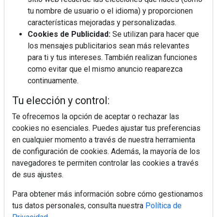
tu nombre de usuario o el idioma) y proporcionen
¿Por qué la cocina ha destronado al
salón como el espacio favorito de la
características mejoradas y personalizadas.
casa?
Cookies de Publicidad:
Se utilizan para hacer que
los mensajes publicitarios sean más relevantes
LivingPINO® amplía su visión del
para ti y tus intereses. También realizan funciones
hogar con el lanzamiento de su nueva
como evitar que el mismo anuncio reaparezca
línea de armarios
continuamente.
Sapienstone y Cupa Stone refuerzan
Tu elección y control:
su alianza con una nueva superficie
cerámica que anticipa las tendencias
Te ofrecemos la opción de aceptar o rechazar las
de interiorismo
cookies no esenciales. Puedes ajustar tus preferencias
en cualquier momento a través de nuestra herramienta
Crecimiento a distintas velocidades: el
futuro económico de Andalucía,
de configuración de cookies. Además, la mayoría de los
Canarias, Ceuta y Melilla
navegadores te permiten controlar las cookies a través
de sus ajustes.
Para obtener más información sobre cómo gestionamos
tus datos personales, consulta nuestra
Política de