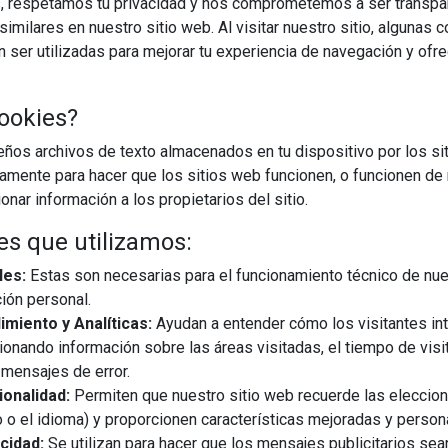
, respetamos tu privacidad y nos comprometemos a ser transpa
imilares en nuestro sitio web. Al visitar nuestro sitio, algunas 
ser utilizadas para mejorar tu experiencia de navegación y ofr
ookies?
os archivos de texto almacenados en tu dispositivo por los sit
iamente para hacer que los sitios web funcionen, o funcionen de
nar información a los propietarios del sitio.
es que utilizamos:
les:
Estas son necesarias para el funcionamiento técnico de nue
ión personal.
miento y Analíticas:
Ayudan a entender cómo los visitantes in
ionando información sobre las áreas visitadas, el tiempo de visi
mensajes de error.
onalidad:
Permiten que nuestro sitio web recuerde las eleccio
 o el idioma) y proporcionen características mejoradas y person
cidad:
Se utilizan para hacer que los mensajes publicitarios se