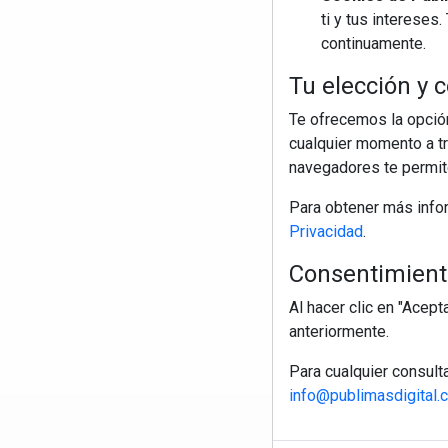
ti y tus interese
continuamente.
Tu elección y c
Te ofrecemos la opción
cualquier momento a tr
navegadores te permite
Para obtener más info
Privacidad
.
Consentimiento
Al hacer clic en "Acep
anteriormente.
Para cualquier consult
info@publimasdigital.
R