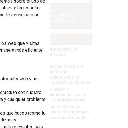
rentes sobre el uso de
cookies y tecnologías
La industrialización,
ecerte servicios más
descarbonización y el Plan BIM
España, a debate en REBUILD
MÁS LEÍDOS
ios web que visitas.
La cocina resiste, el
 manera más eficiente,
mercado duda
MHK Ibérica potencia el
crecimiento de
sus asociados con la
stro sitio web y no
marca musterhaus küchen
Diseño, orden y
teractúan con nuestro
sostenibilidad marcan la
ta y cualquier problema
evolución del fregadero
¿Por qué la cocina ha
destronado al salón como
nes que haces (como tu
el espacio favorito de la
alizadas.
casa?
an más relevantes para