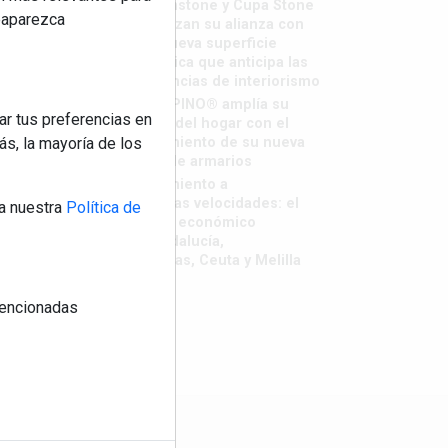
Sapienstone y Cupa Stone
reaparezca
refuerzan su alianza con
una nueva superficie
cerámica que anticipa las
tendencias de interiorismo
LivingPINO® amplía su
ar tus preferencias en
visión del hogar con el
lanzamiento de su nueva
s, la mayoría de los
línea de armarios
Crecimiento a
distintas velocidades: el
a nuestra
Política de
futuro económico
de Andalucía,
Canarias, Ceuta y Melilla
 mencionadas
os