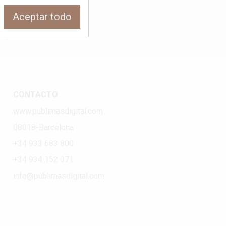
Aceptar todo
CONTACTO
www.publimasdigital.com
08018-Barcelona
+34 933 683 800
+34 934 152 071
info@publimasdigital.com