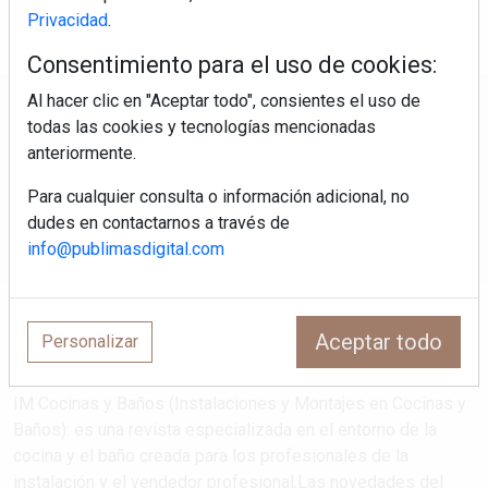
Privacidad
.
Consentimiento para el uso de cookies:
Al hacer clic en "Aceptar todo", consientes el uso de
Regístrate y accede a contenidos
todas las cookies y tecnologías mencionadas
exclusivos
anteriormente.
Para cualquier consulta o información adicional, no
Correo electrónico
dudes en contactarnos a través de
info@publimasdigital.com
Aceptar todo
Personalizar
IM Cocinas y Baños (Instalaciones y Montajes en Cocinas y
Baños): es una revista especializada en el entorno de la
cocina y el baño creada para los profesionales de la
instalación y el vendedor profesional.Las novedades del