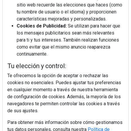
sitio web recuerde las elecciones que haces (como
tu nombre de usuario o el idioma) y proporcionen
¿Por qué la cocina ha destronado al
características mejoradas y personalizadas.
salón como el espacio favorito de la
Cookies de Publicidad:
Se utilizan para hacer que
casa?
los mensajes publicitarios sean más relevantes
para ti y tus intereses. También realizan funciones
Sapienstone y Cupa Stone refuerzan
como evitar que el mismo anuncio reaparezca
su alianza con una nueva superficie
continuamente.
cerámica que anticipa las tendencias
de interiorismo
Tu elección y control:
LivingPINO® amplía su visión del
hogar con el lanzamiento de su nueva
Te ofrecemos la opción de aceptar o rechazar las
línea de armarios
cookies no esenciales. Puedes ajustar tus preferencias
en cualquier momento a través de nuestra herramienta
Crecimiento a distintas velocidades: el
de configuración de cookies. Además, la mayoría de los
futuro económico de Andalucía,
navegadores te permiten controlar las cookies a través
Canarias, Ceuta y Melilla
de sus ajustes.
Para obtener más información sobre cómo gestionamos
tus datos personales, consulta nuestra
Política de