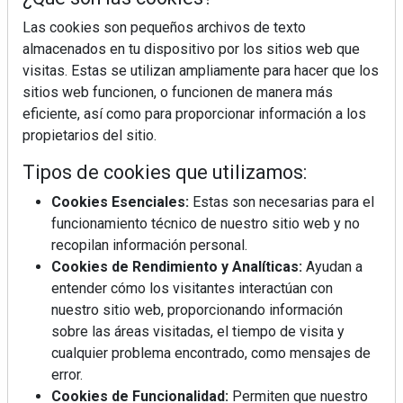
Las cookies son pequeños archivos de texto
almacenados en tu dispositivo por los sitios web que
visitas. Estas se utilizan ampliamente para hacer que los
sitios web funcionen, o funcionen de manera más
eficiente, así como para proporcionar información a los
La industrialización, descarbonización y el Plan
BIM España, a debate en REBUILD
propietarios del sitio.
Tipos de cookies que utilizamos:
MÁS LEÍDOS
Cookies Esenciales:
Estas son necesarias para el
funcionamiento técnico de nuestro sitio web y no
La cocina resiste, el mercado duda
recopilan información personal.
Cookies de Rendimiento y Analíticas:
Ayudan a
entender cómo los visitantes interactúan con
MHK Ibérica potencia el crecimiento
nuestro sitio web, proporcionando información
de sus asociados con la
sobre las áreas visitadas, el tiempo de visita y
marca musterhaus küchen
cualquier problema encontrado, como mensajes de
error.
Diseño, orden y sostenibilidad marcan
Cookies de Funcionalidad:
Permiten que nuestro
la evolución del fregadero