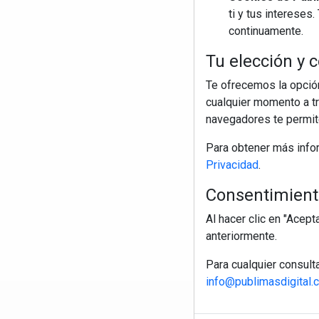
ti y tus interese
continuamente.
Tu elección y c
Te ofrecemos la opción
cualquier momento a tr
navegadores te permite
Para obtener más info
Privacidad
.
Consentimiento
Al hacer clic en "Acep
anteriormente.
Para cualquier consult
info@publimasdigital.
R