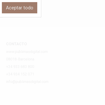
Aceptar todo
CONTACTO
www.publimasdigital.com
08018-Barcelona
+34 933 683 800
+34 934 152 071
info@publimasdigital.com