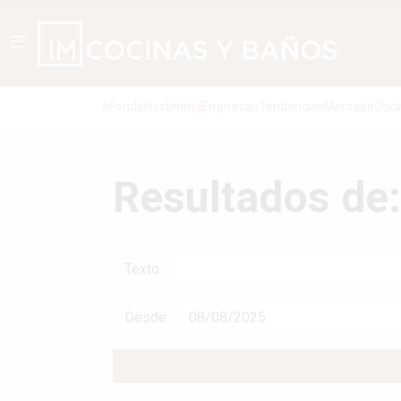
aFondo
Hosteleria
Empresas
Tendencias
Mercado
Coci
Resultados de: 
Texto
Desde