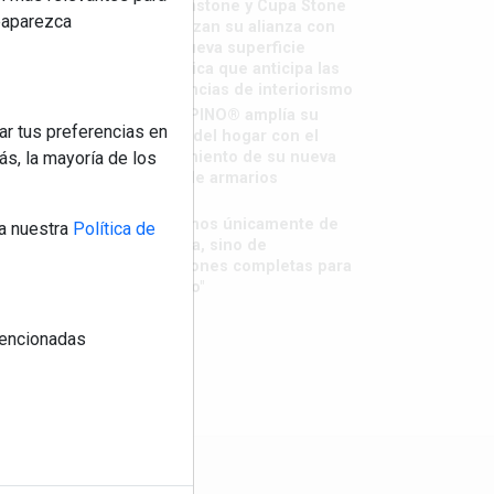
Sapienstone y Cupa Stone
reaparezca
refuerzan su alianza con
una nueva superficie
cerámica que anticipa las
tendencias de interiorismo
LivingPINO® amplía su
ar tus preferencias en
visión del hogar con el
lanzamiento de su nueva
s, la mayoría de los
línea de armarios
"Ya no
hablamos únicamente de
a nuestra
Política de
grifería, sino de
soluciones completas para
el baño"
 mencionadas
os