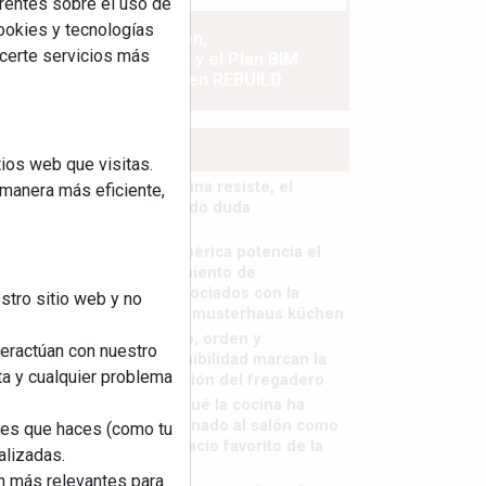
rentes sobre el uso de
cookies y tecnologías
La industrialización,
ecerte servicios más
descarbonización y el Plan BIM
España, a debate en REBUILD
MÁS LEÍDOS
ios web que visitas.
La cocina resiste, el
 manera más eficiente,
mercado duda
MHK Ibérica potencia el
crecimiento de
sus asociados con la
stro sitio web y no
marca musterhaus küchen
Diseño, orden y
teractúan con nuestro
sostenibilidad marcan la
ta y cualquier problema
evolución del fregadero
¿Por qué la cocina ha
destronado al salón como
nes que haces (como tu
el espacio favorito de la
alizadas.
casa?
an más relevantes para