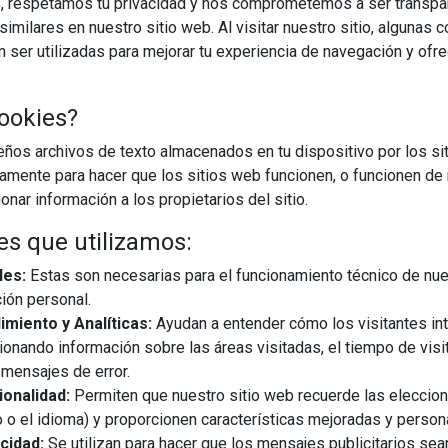
, respetamos tu privacidad y nos comprometemos a ser transpa
imilares en nuestro sitio web. Al visitar nuestro sitio, algunas 
ser utilizadas para mejorar tu experiencia de navegación y ofr
ookies?
os archivos de texto almacenados en tu dispositivo por los sit
iamente para hacer que los sitios web funcionen, o funcionen de
nar información a los propietarios del sitio.
es que utilizamos:
les:
Estas son necesarias para el funcionamiento técnico de nue
ión personal.
miento y Analíticas:
Ayudan a entender cómo los visitantes in
ionando información sobre las áreas visitadas, el tiempo de visi
mensajes de error.
onalidad:
Permiten que nuestro sitio web recuerde las eleccio
 o el idioma) y proporcionen características mejoradas y person
cidad:
Se utilizan para hacer que los mensajes publicitarios se