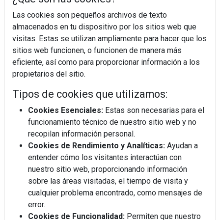
Las cookies son pequeños archivos de texto
almacenados en tu dispositivo por los sitios web que
visitas. Estas se utilizan ampliamente para hacer que los
sitios web funcionen, o funcionen de manera más
eficiente, así como para proporcionar información a los
La industrialización, descarbonización y el Plan
BIM España, a debate en REBUILD
propietarios del sitio.
Tipos de cookies que utilizamos:
MÁS LEÍDOS
Cookies Esenciales:
Estas son necesarias para el
funcionamiento técnico de nuestro sitio web y no
La cocina resiste, el mercado duda
recopilan información personal.
Cookies de Rendimiento y Analíticas:
Ayudan a
entender cómo los visitantes interactúan con
MHK Ibérica potencia el crecimiento
nuestro sitio web, proporcionando información
de sus asociados con la
sobre las áreas visitadas, el tiempo de visita y
marca musterhaus küchen
cualquier problema encontrado, como mensajes de
error.
MHK Group crece un 5,1 % en 2025
Cookies de Funcionalidad:
Permiten que nuestro
hasta los 9.664 millones de euros