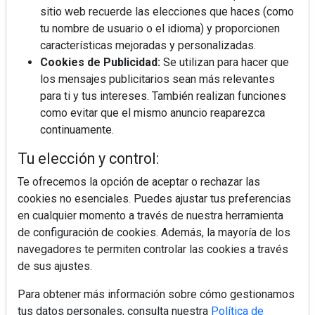
sitio web recuerde las elecciones que haces (como
tu nombre de usuario o el idioma) y proporcionen
Diseño, orden y sostenibilidad marcan
características mejoradas y personalizadas.
la evolución del fregadero
Cookies de Publicidad:
Se utilizan para hacer que
los mensajes publicitarios sean más relevantes
para ti y tus intereses. También realizan funciones
¿Por qué la cocina ha destronado al
como evitar que el mismo anuncio reaparezca
salón como el espacio favorito de la
continuamente.
casa?
Tu elección y control:
LivingPINO® amplía su visión del
hogar con el lanzamiento de su nueva
Te ofrecemos la opción de aceptar o rechazar las
línea de armarios
cookies no esenciales. Puedes ajustar tus preferencias
en cualquier momento a través de nuestra herramienta
Sapienstone y Cupa Stone refuerzan
de configuración de cookies. Además, la mayoría de los
su alianza con una nueva superficie
navegadores te permiten controlar las cookies a través
cerámica que anticipa las tendencias
de sus ajustes.
de interiorismo
Para obtener más información sobre cómo gestionamos
tus datos personales, consulta nuestra
Política de