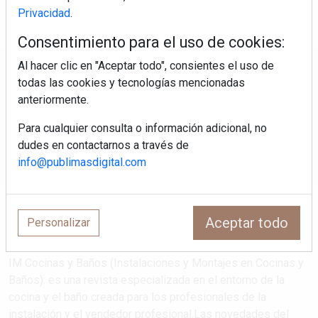
Privacidad
.
Consentimiento para el uso de cookies:
Al hacer clic en "Aceptar todo", consientes el uso de
Regístrate y accede a contenidos
todas las cookies y tecnologías mencionadas
exclusivos
anteriormente.
Para cualquier consulta o información adicional, no
Correo electrónico
dudes en contactarnos a través de
info@publimasdigital.com
Aceptar todo
Personalizar
IM Cocinas y Baños (Instalaciones y Montajes en Cocinas y
Baños): es una revista especializada en el entorno de la
cocina y el baño creada para los profesionales de la
instalación y el vendedor profesional.Las novedades del