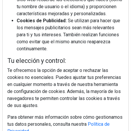
tu nombre de usuario o el idioma) y proporcionen
¿Por qué la cocina ha destronado al
salón como el espacio favorito de la
características mejoradas y personalizadas.
casa?
Cookies de Publicidad:
Se utilizan para hacer que
los mensajes publicitarios sean más relevantes
Sapienstone y Cupa Stone refuerzan
para ti y tus intereses. También realizan funciones
su alianza con una nueva superficie
como evitar que el mismo anuncio reaparezca
cerámica que anticipa las tendencias
continuamente.
de interiorismo
LivingPINO® amplía su visión del
Tu elección y control:
hogar con el lanzamiento de su nueva
línea de armarios
Te ofrecemos la opción de aceptar o rechazar las
cookies no esenciales. Puedes ajustar tus preferencias
en cualquier momento a través de nuestra herramienta
"Ya no hablamos únicamente de
grifería, sino de soluciones completas
de configuración de cookies. Además, la mayoría de los
para el baño"
navegadores te permiten controlar las cookies a través
de sus ajustes.
Para obtener más información sobre cómo gestionamos
tus datos personales, consulta nuestra
Política de