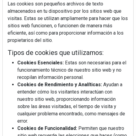
Las cookies son pequeños archivos de texto
almacenados en tu dispositivo por los sitios web que
visitas. Estas se utilizan ampliamente para hacer que los
sitios web funcionen, o funcionen de manera más
La industrialización, descarbonización y el Plan
eficiente, así como para proporcionar información a los
BIM España, a debate en REBUILD
propietarios del sitio.
Tipos de cookies que utilizamos:
MÁS LEÍDOS
Cookies Esenciales:
Estas son necesarias para el
La cocina resiste, el mercado duda
funcionamiento técnico de nuestro sitio web y no
recopilan información personal.
Cookies de Rendimiento y Analíticas:
Ayudan a
MHK Ibérica potencia el crecimiento
entender cómo los visitantes interactúan con
de sus asociados con la
nuestro sitio web, proporcionando información
marca musterhaus küchen
sobre las áreas visitadas, el tiempo de visita y
cualquier problema encontrado, como mensajes de
Diseño, orden y sostenibilidad marcan
error.
la evolución del fregadero
Cookies de Funcionalidad:
Permiten que nuestro
sitio web recuerde las elecciones que haces (como