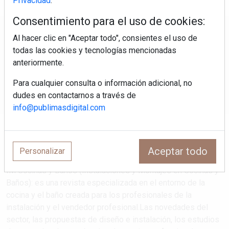
Privacidad
.
Consentimiento para el uso de cookies:
Regístrate y accede a contenidos
Al hacer clic en "Aceptar todo", consientes el uso de
exclusivos
todas las cookies y tecnologías mencionadas
anteriormente.
Correo electrónico
Para cualquier consulta o información adicional, no
dudes en contactarnos a través de
info@publimasdigital.com
Aceptar todo
Personalizar
IM Cocinas y Baños (Instalaciones y Montajes en Cocinas y
Baños): es una revista especializada en el entorno de la
cocina y el baño creada para los profesionales de la
instalación y el vendedor profesional.Las novedades del
sector, las propuestas de diseño e instalación, los estudios