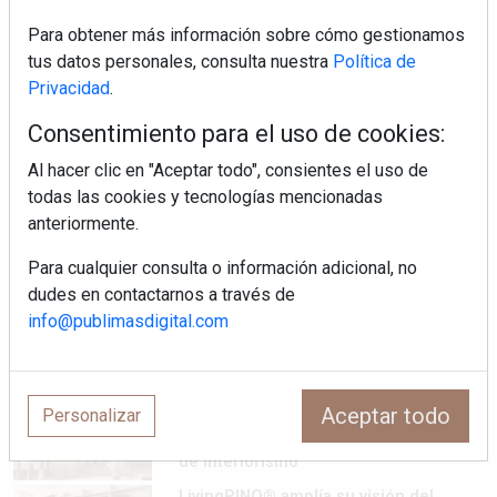
MHK Ibérica potencia el crecimiento
de sus asociados con la
Para obtener más información sobre cómo gestionamos
marca musterhaus küchen
tus datos personales, consulta nuestra
Política de
Privacidad
.
MHK Group crece un 5,1 % en 2025
hasta los 9.664 millones de euros
Consentimiento para el uso de cookies:
Al hacer clic en "Aceptar todo", consientes el uso de
todas las cookies y tecnologías mencionadas
Diseño, orden y sostenibilidad marcan
anteriormente.
la evolución del fregadero
Para cualquier consulta o información adicional, no
dudes en contactarnos a través de
¿Por qué la cocina ha destronado al
info@publimasdigital.com
salón como el espacio favorito de la
casa?
Sapienstone y Cupa Stone refuerzan
Aceptar todo
Personalizar
su alianza con una nueva superficie
cerámica que anticipa las tendencias
de interiorismo
LivingPINO® amplía su visión del