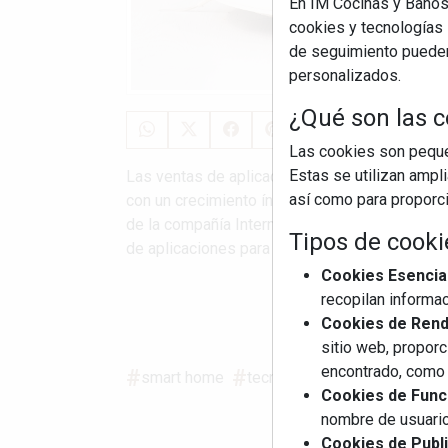
En IM Cocinas y Baños
cookies y tecnologías s
de seguimiento pueden 
personalizados.
¿Qué son las c
Las cookies son pequeñ
Estas se utilizan ampl
Las ventas de aplicaciones para hogares intel
así como para proporcio
con un crecimiento ínfimo del 0,6%. Así lo a
de la compañía International Data Corporation
Tipos de cooki
de aplicaciones para ...
Cookies Esencia
recopilan informac
S
Cookies de Rendi
sitio web, proporc
encontrado, como 
smart home
tecnología
hogar inteligen
Cookies de Funci
nombre de usuario
Cookies de Publi