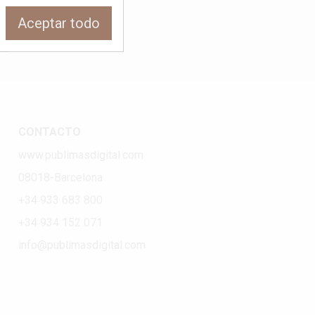
Aceptar todo
CONTACTO
www.publimasdigital.com
08018-Barcelona
+34 933 683 800
+34 934 152 071
info@publimasdigital.com