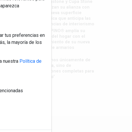
Sapienstone y Cupa Stone
reaparezca
refuerzan su alianza con
una nueva superficie
cerámica que anticipa las
tendencias de interiorismo
LivingPINO® amplía su
ar tus preferencias en
visión del hogar con el
lanzamiento de su nueva
s, la mayoría de los
línea de armarios
"Ya no
hablamos únicamente de
a nuestra
Política de
grifería, sino de
soluciones completas para
el baño"
 mencionadas
os