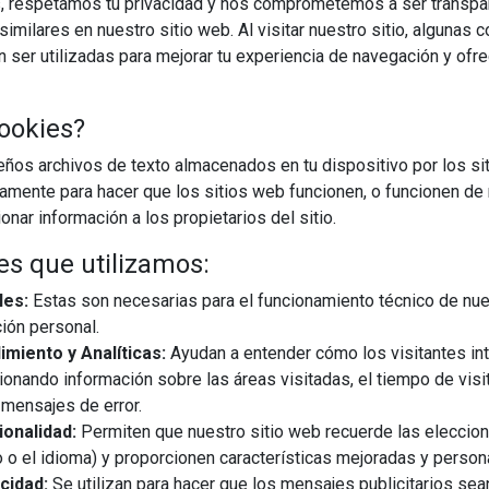
, respetamos tu privacidad y nos comprometemos a ser transpa
imilares en nuestro sitio web. Al visitar nuestro sitio, algunas 
ser utilizadas para mejorar tu experiencia de navegación y ofr
ookies?
21/11/2024
os archivos de texto almacenados en tu dispositivo por los sit
iamente para hacer que los sitios web funcionen, o funcionen de
igente a escala mundial podrían volver a estancarse este año,
nar información a los propietarios del sitio.
segura el informe Worldwide Quarterly Smart Home Device Tracker
 (IDC). Los pronósticos del informe sostienen que el mercado
es que utilizamos:
les:
Estas son necesarias para el funcionamiento técnico de nue
ión personal.
EGUIR LEYENDO
miento y Analíticas:
Ayudan a entender cómo los visitantes in
ionando información sobre las áreas visitadas, el tiempo de visi
mensajes de error.
te
onalidad:
Permiten que nuestro sitio web recuerde las eleccio
 o el idioma) y proporcionen características mejoradas y person
cidad:
Se utilizan para hacer que los mensajes publicitarios se