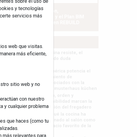
rentes sobre el uso de
cookies y tecnologías
La industrialización,
ecerte servicios más
descarbonización y el Plan BIM
España, a debate en REBUILD
MÁS LEÍDOS
ios web que visitas.
La cocina resiste, el
 manera más eficiente,
mercado duda
MHK Ibérica potencia el
crecimiento de
sus asociados con la
stro sitio web y no
marca musterhaus küchen
Diseño, orden y
teractúan con nuestro
sostenibilidad marcan la
ta y cualquier problema
evolución del fregadero
¿Por qué la cocina ha
destronado al salón como
nes que haces (como tu
el espacio favorito de la
alizadas.
casa?
an más relevantes para