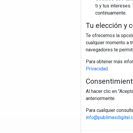
ti y tus interese
continuamente.
Tu elección y c
Te ofrecemos la opción
cualquier momento a tr
navegadores te permite
Para obtener más info
Privacidad
.
Consentimiento
Al hacer clic en "Acep
anteriormente.
Para cualquier consult
info@publimasdigital.
R