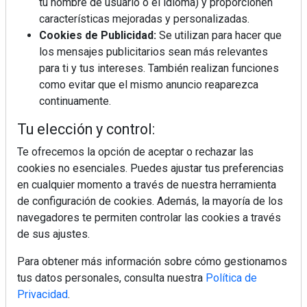
tu nombre de usuario o el idioma) y proporcionen
características mejoradas y personalizadas.
Cookies de Publicidad:
Se utilizan para hacer que
La industrialización, descarbonización y el Plan
BIM España, a debate en REBUILD
los mensajes publicitarios sean más relevantes
para ti y tus intereses. También realizan funciones
como evitar que el mismo anuncio reaparezca
MÁS LEÍDOS
continuamente.
La cocina resiste, el mercado duda
Tu elección y control:
Te ofrecemos la opción de aceptar o rechazar las
cookies no esenciales. Puedes ajustar tus preferencias
MHK Ibérica potencia el crecimiento
en cualquier momento a través de nuestra herramienta
de sus asociados con la
de configuración de cookies. Además, la mayoría de los
marca musterhaus küchen
navegadores te permiten controlar las cookies a través
de sus ajustes.
Diseño, orden y sostenibilidad marcan
la evolución del fregadero
Para obtener más información sobre cómo gestionamos
tus datos personales, consulta nuestra
Política de
Privacidad
.
¿Por qué la cocina ha destronado al