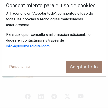
salón como el espacio favorito de la
Consentimiento para el uso de cookies:
casa?
Al hacer clic en "Aceptar todo", consientes el uso de
Sapienstone y Cupa Stone refuerzan
todas las cookies y tecnologías mencionadas
su alianza con una nueva superficie
anteriormente.
cerámica que anticipa las tendencias
de interiorismo
Para cualquier consulta o información adicional, no
LivingPINO® amplía su visión del
dudes en contactarnos a través de
hogar con el lanzamiento de su nueva
info@publimasdigital.com
línea de armarios
Crecimiento a distintas velocidades: el
futuro económico de Andalucía,
Aceptar todo
Personalizar
Canarias, Ceuta y Melilla