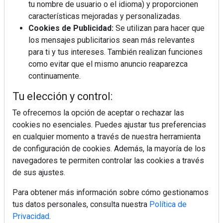
tu nombre de usuario o el idioma) y proporcionen
características mejoradas y personalizadas.
Cookies de Publicidad:
Se utilizan para hacer que
La industrialización, descarbonización y el Plan
los mensajes publicitarios sean más relevantes
BIM España, a debate en REBUILD
para ti y tus intereses. También realizan funciones
como evitar que el mismo anuncio reaparezca
MÁS LEÍDOS
continuamente.
La cocina resiste, el mercado duda
Tu elección y control:
Te ofrecemos la opción de aceptar o rechazar las
cookies no esenciales. Puedes ajustar tus preferencias
MHK Ibérica potencia el crecimiento
en cualquier momento a través de nuestra herramienta
de sus asociados con la
de configuración de cookies. Además, la mayoría de los
marca musterhaus küchen
navegadores te permiten controlar las cookies a través
de sus ajustes.
MHK Group crece un 5,1 % en 2025
hasta los 9.664 millones de euros
Para obtener más información sobre cómo gestionamos
tus datos personales, consulta nuestra
Política de
Privacidad
.
Diseño, orden y sostenibilidad marcan