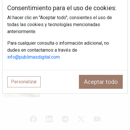
la evolución del fregadero
Consentimiento para el uso de cookies:
Al hacer clic en "Aceptar todo", consientes el uso de
todas las cookies y tecnologías mencionadas
¿Por qué la cocina ha destronado al
salón como el espacio favorito de la
anteriormente.
casa?
Para cualquier consulta o información adicional, no
dudes en contactarnos a través de
Sapienstone y Cupa Stone refuerzan
su alianza con una nueva superficie
info@publimasdigital.com
cerámica que anticipa las tendencias
de interiorismo
LivingPINO® amplía su visión del
Aceptar todo
hogar con el lanzamiento de su nueva
Personalizar
línea de armarios