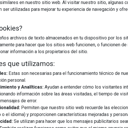
imilares en nuestro sitio web. Al visitar nuestro sitio, algunas 
ser utilizadas para mejorar tu experiencia de navegación y ofr
ookies?
os archivos de texto almacenados en tu dispositivo por los sit
iamente para hacer que los sitios web funcionen, o funcionen de
nar información a los propietarios del sitio.
es que utilizamos:
les:
Estas son necesarias para el funcionamiento técnico de nue
ión personal.
miento y Analíticas:
Ayudan a entender cómo los visitantes in
ionando información sobre las áreas visitadas, el tiempo de visi
mensajes de error.
29/01/2015
onalidad:
Permiten que nuestro sitio web recuerde las eleccio
 o el idioma) y proporcionen características mejoradas y person
cidad:
Se utilizan para hacer que los mensajes publicitarios se
rango de productos Geberit 2014 en formato BC3 genérico y