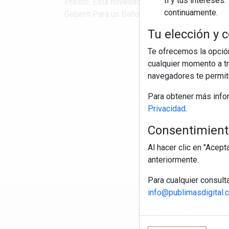
ti y tus interese
Presto. Esta novedad facilita a arquitectos, a
continuamente.
Geberit Para un Baño Mejor en sus presupuest
Tu elección y c
S
Te ofrecemos la opción
cualquier momento a tr
navegadores te permite
Para obtener más info
Privacidad
.
Consentimiento
Al hacer clic en "Acep
anteriormente.
Para cualquier consult
info@publimasdigital.
R