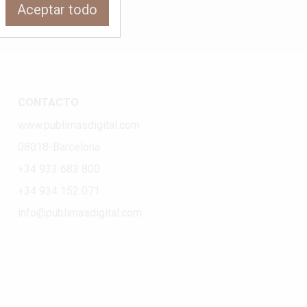
Aceptar todo
CONTACTO
www.publimasdigital.com
08018-Barcelona
+34 933 683 800
+34 934 152 071
info@publimasdigital.com