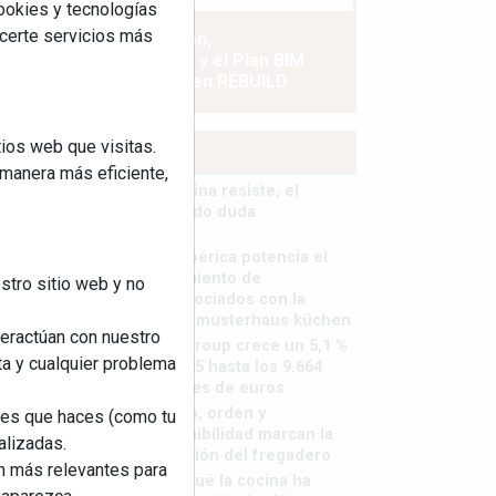
cookies y tecnologías
ecerte servicios más
La industrialización,
descarbonización y el Plan BIM
España, a debate en REBUILD
ios web que visitas.
MÁS LEÍDOS
 manera más eficiente,
La cocina resiste, el
mercado duda
MHK Ibérica potencia el
crecimiento de
stro sitio web y no
sus asociados con la
marca musterhaus küchen
teractúan con nuestro
MHK Group crece un 5,1 %
ta y cualquier problema
en 2025 hasta los 9.664
millones de euros
Diseño, orden y
nes que haces (como tu
sostenibilidad marcan la
alizadas.
evolución del fregadero
an más relevantes para
¿Por qué la cocina ha