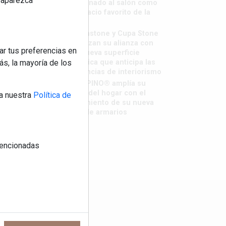
reaparezca
destronado al salón como
el espacio favorito de la
casa?
Sapienstone y Cupa Stone
refuerzan su alianza con
ar tus preferencias en
una nueva superficie
cerámica que anticipa las
s, la mayoría de los
tendencias de interiorismo
LivingPINO® amplía su
visión del hogar con el
a nuestra
Política de
lanzamiento de su nueva
línea de armarios
 mencionadas
os