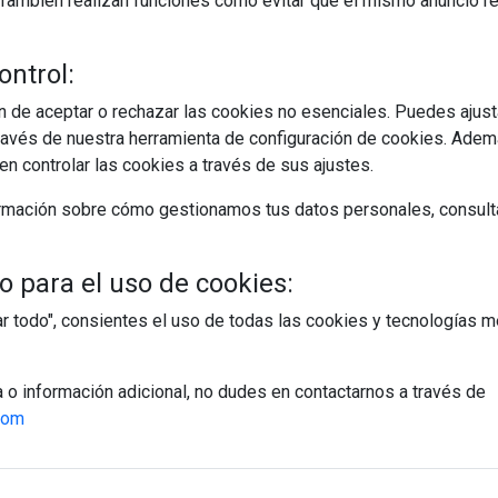
s. También realizan funciones como evitar que el mismo anuncio 
rquitectos técnicos e ingenieros la inclusión de las Soluciones
os de obra. Desde el Centro de Descargas de la web de ...
ontrol:
EGUIR LEYENDO
 de aceptar o rechazar las cookies no esenciales. Puedes ajust
avés de nuestra herramienta de configuración de cookies. Ademá
n controlar las cookies a través de sus ajustes.
rmación sobre cómo gestionamos tus datos personales, consult
 para el uso de cookies:
tar todo", consientes el uso de todas las cookies y tecnologías
a o información adicional, no dudes en contactarnos a través de
com
egístrate y accede a contenidos exclusiv
Correo electrónico