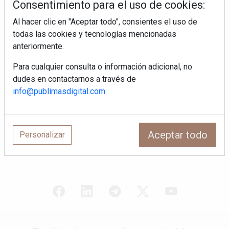
Consentimiento para el uso de cookies:
Al hacer clic en "Aceptar todo", consientes el uso de
¿Por qué la cocina ha destronado al
todas las cookies y tecnologías mencionadas
salón como el espacio favorito de la
casa?
anteriormente.
Para cualquier consulta o información adicional, no
Sapienstone y Cupa Stone refuerzan
dudes en contactarnos a través de
su alianza con una nueva superficie
cerámica que anticipa las tendencias
info@publimasdigital.com
de interiorismo
LivingPINO® amplía su visión del
hogar con el lanzamiento de su nueva
Aceptar todo
Personalizar
línea de armarios