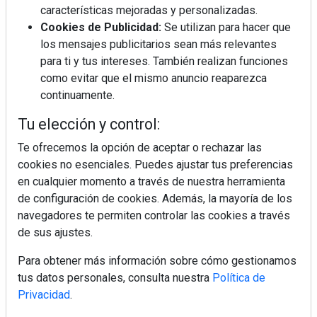
características mejoradas y personalizadas.
La industrialización, descarbonización y el Plan
Cookies de Publicidad:
Se utilizan para hacer que
BIM España, a debate en REBUILD
los mensajes publicitarios sean más relevantes
para ti y tus intereses. También realizan funciones
como evitar que el mismo anuncio reaparezca
MÁS LEÍDOS
continuamente.
La cocina resiste, el mercado duda
Tu elección y control:
Te ofrecemos la opción de aceptar o rechazar las
cookies no esenciales. Puedes ajustar tus preferencias
MHK Ibérica potencia el crecimiento
de sus asociados con la
en cualquier momento a través de nuestra herramienta
marca musterhaus küchen
de configuración de cookies. Además, la mayoría de los
navegadores te permiten controlar las cookies a través
MHK Group crece un 5,1 % en 2025
de sus ajustes.
hasta los 9.664 millones de euros
Para obtener más información sobre cómo gestionamos
tus datos personales, consulta nuestra
Política de
Diseño, orden y sostenibilidad marcan
Privacidad
.
la evolución del fregadero