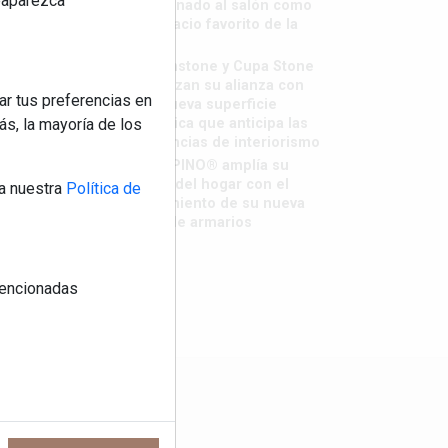
reaparezca
destronado al salón como
el espacio favorito de la
casa?
Sapienstone y Cupa Stone
refuerzan su alianza con
ar tus preferencias en
una nueva superficie
cerámica que anticipa las
s, la mayoría de los
tendencias de interiorismo
LivingPINO® amplía su
visión del hogar con el
a nuestra
Política de
lanzamiento de su nueva
línea de armarios
 mencionadas
os