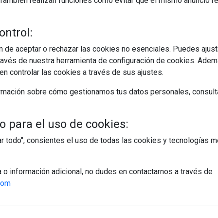
s. También realizan funciones como evitar que el mismo anuncio 
ontrol:
 de aceptar o rechazar las cookies no esenciales. Puedes ajust
avés de nuestra herramienta de configuración de cookies. Ademá
n controlar las cookies a través de sus ajustes.
rmación sobre cómo gestionamos tus datos personales, consult
 para el uso de cookies:
tar todo", consientes el uso de todas las cookies y tecnologías
a o información adicional, no dudes en contactarnos a través de
com
egístrate y accede a contenidos exclusiv
Correo electrónico