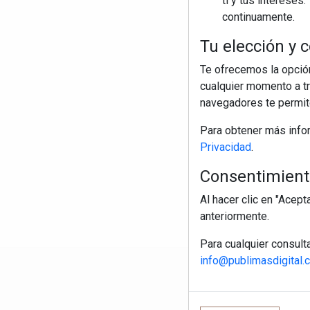
ti y tus interese
continuamente.
Tu elección y c
Te ofrecemos la opción
cualquier momento a tr
navegadores te permite
Para obtener más info
Privacidad
.
Consentimiento
Al hacer clic en "Acep
anteriormente.
Para cualquier consult
info@publimasdigital.
R