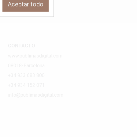
Aceptar todo
CONTACTO
www.publimasdigital.com
08018-Barcelona
+34 933 683 800
+34 934 152 071
info@publimasdigital.com