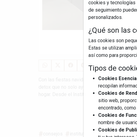
cookies y tecnologías s
de seguimiento pueden 
personalizados.
¿Qué son las c
Las cookies son pequeñ
Estas se utilizan ampl
así como para proporcio
Tipos de cooki
Cookies Esencia
Con las fiestas navideñas ya terminadas, el in
recopilan informac
detox que no solo ayude a recuperar el equilib
Cookies de Rendi
hogar. Desde el Instituto Silestone, quieren c
sitio web, proporc
encontrado, como 
S
Cookies de Funci
nombre de usuario
Cookies de Publi
consejos
instituto silestone
sostenibi