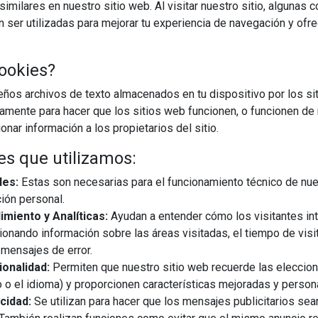
imilares en nuestro sitio web. Al visitar nuestro sitio, algunas 
ser utilizadas para mejorar tu experiencia de navegación y ofr
ookies?
os archivos de texto almacenados en tu dispositivo por los sit
iamente para hacer que los sitios web funcionen, o funcionen de
nar información a los propietarios del sitio.
09/01/2025
es que utilizamos:
les:
Estas son necesarias para el funcionamiento técnico de nue
icio del año nos brinda una oportunidad perfecta para realizar un
ión personal.
rio en nuestro bienestar personal, sino también en el de nuestro
miento y Analíticas:
Ayudan a entender cómo los visitantes in
ompartir algunos consejos para despedir la temporada ...
ionando información sobre las áreas visitadas, el tiempo de visi
mensajes de error.
EGUIR LEYENDO
onalidad:
Permiten que nuestro sitio web recuerde las eleccio
 o el idioma) y proporcionen características mejoradas y person
cidad:
Se utilizan para hacer que los mensajes publicitarios se
lidad
salud
hogar