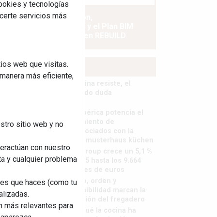
cookies y tecnologías
ecerte servicios más
La industrialización,
descarbonización y el Plan BIM
España, a debate en REBUILD
ios web que visitas.
MÁS LEÍDOS
 manera más eficiente,
La cocina resiste, el
mercado duda
MHK Ibérica potencia el
crecimiento de
stro sitio web y no
sus asociados con la
marca musterhaus küchen
teractúan con nuestro
MHK Group crece un 5,1 %
ta y cualquier problema
en 2025 hasta los 9.664
millones de euros
Diseño, orden y
nes que haces (como tu
sostenibilidad marcan la
alizadas.
evolución del fregadero
an más relevantes para
¿Por qué la cocina ha