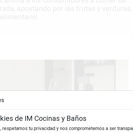
o, anima a los consumidores a comer de
ada, apostando por las frutas y verduras,
 alimentario.
es
okies de IM Cocinas y Baños
, respetamos tu privacidad y nos comprometemos a ser transpa